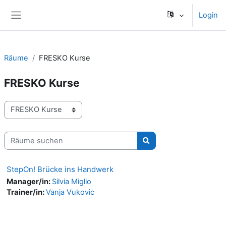
Zum Hauptinhalt
Login
Website-Übersicht
Räume
FRESKO Kurse
FRESKO Kurse
Raumbereiche
Räume suchen
Räume suchen
StepOn! Brücke ins Handwerk
Manager/in:
Silvia Miglio
Trainer/in:
Vanja Vukovic