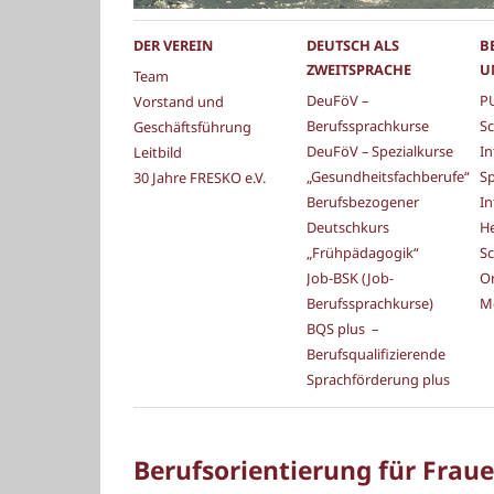
DER VEREIN
DEUTSCH ALS
B
ZWEITSPRACHE
U
Team
DeuFöV –
PU
Vorstand und
Berufssprachkurse
Sc
Geschäftsführung
DeuFöV – Spezialkurse
In
Leitbild
„Gesundheitsfachberufe“
S
30 Jahre FRESKO e.V.
Berufsbezogener
In
Deutschkurs
He
„Frühpädagogik“
Sc
Job-BSK (Job-
Or
Berufssprachkurse)
M
BQS plus –
Berufsqualifizierende
Sprachförderung plus
Berufsorientierung für Frau