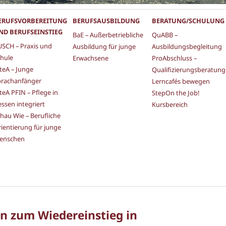
ERUFSVORBEREITUNG
BERUFSAUSBILDUNG
BERATUNG/SCHULUNG
ND BERUFSEINSTIEG
BaE – Außerbetriebliche
QuABB –
SCH – Praxis und
Ausbildung für junge
Ausbildungsbegleitung
hule
Erwachsene
ProAbschluss –
teA – Junge
Qualifizierungsberatung
prachanfänger
Lerncafés bewegen
teA PFIN – Pflege in
StepOn the Job!
ssen integriert
Kursbereich
hau Wie – Berufliche
ientierung für junge
enschen
en zum Wiedereinstieg in