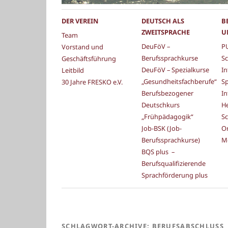
DER VEREIN
DEUTSCH ALS
B
ZWEITSPRACHE
U
Team
DeuFöV –
PU
Vorstand und
Berufssprachkurse
Sc
Geschäftsführung
DeuFöV – Spezialkurse
In
Leitbild
„Gesundheitsfachberufe“
S
30 Jahre FRESKO e.V.
Berufsbezogener
In
Deutschkurs
He
„Frühpädagogik“
Sc
Job-BSK (Job-
Or
Berufssprachkurse)
M
BQS plus –
Berufsqualifizierende
Sprachförderung plus
SCHLAGWORT-ARCHIVE:
BERUFSABSCHLUSS