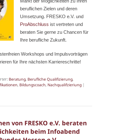
Markt der Möglichkeiten zu Ihren
beruflichen Zielen und deren
Umsetzung. FRESKO e.V. und
ProAbschluss
ist vertreten und
beraten Sie gerne zu Chancen für
Ihre berufliche Zukunft.
ostenfreien Workshops und Impulsvorträgen
ieren für Ihre nächsten Karriereschritte!
rter:
Beratung
,
Berufliche Qualifizierung
,
fikationen
,
Bildungscoach
,
Nachqualifzieriung
|
nen von FRESKO e.V. beraten
ichkeiten beim Infoabend
Bundes Hessen e.V.