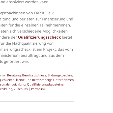
nd absolviert werden kann.
ngscoachinnen von FRESKO e.V.
altung und berieten zur Finanzierung und
iten für die einzelnen Teilnehmerinnen.
eten sich verschiedene Möglichkeiten
ondere der
Qualifizierungsscheck
bietet
ür die Nachqualifizierung von
ifizierungsscheck ist ein Projekt, das vom
ministerium beauftragt und aus dem
s gefördert wird.
rter:
Beratung
,
Berufsabschluss
,
Bildungscoaches
,
lichkeiten
,
kleine und mittelständige Unternehmen
sonalentwicklung
,
Qualifizierungsbausteine
,
rbildung
,
Zuschuss
|
Permalink