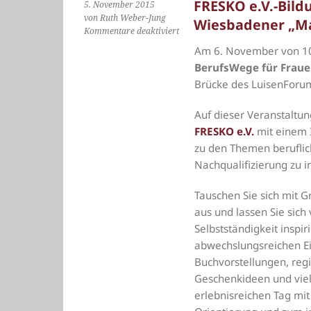
FRESKO e.V.-Bil
5. November 2015
von Ruth Weber-Jung
Wiesbadener „Mar
für
Kommentare deaktiviert
FRESKO
Am 6. November von 10
e.V.-
BerufsWege für Frauen
Bildungscoachinnen
beim
Brücke des LuisenForums
Wiesbadener
„Markt
Auf dieser Veranstaltu
der
FRESKO e.V.
mit einem 
Vielfalt“
zu den Themen beruflic
2015
Nachqualifizierung zu i
Tauschen Sie sich mit G
aus und lassen Sie sich
Selbstständigkeit inspir
abwechslungsreichen E
Buchvorstellungen, regi
Geschenkideen und viel
erlebnisreichen Tag mit