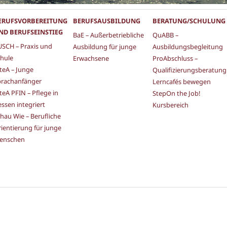
ERUFSVORBEREITUNG
BERUFSAUSBILDUNG
BERATUNG/SCHULUNG
ND BERUFSEINSTIEG
BaE – Außerbetriebliche
QuABB –
SCH – Praxis und
Ausbildung für junge
Ausbildungsbegleitung
hule
Erwachsene
ProAbschluss –
teA – Junge
Qualifizierungsberatung
prachanfänger
Lerncafés bewegen
teA PFIN – Pflege in
StepOn the Job!
ssen integriert
Kursbereich
hau Wie – Berufliche
ientierung für junge
enschen