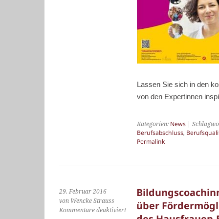
Lassen Sie sich in den k
von den Expertinnen inspir
Kategorien:
News
| Schlagwö
Berufsabschluss
,
Berufsquali
Permalink
Bildungscoachin
29. Februar 2016
von Wencke Strauss
über Fördermögl
für
Kommentare deaktiviert
des Hausfrauen-
Bildungscoachinnen