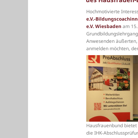
von
Hochmotivierte Interes
FRESKO
e.V.
e.V.-Bildungscoachin
beraten
e.V. Wiesbaden
am 15. 
über
Grundbildungslehrgang 
Fördermöglichkeiten
Anwesenden äußerten, d
beim
Infoabend
anmelden möchten,
der
des
Hausfrauen-
Bundes
Hessen
e.V.
Hausfrauenbund bietet 
die IHK-Abschlussprüfun