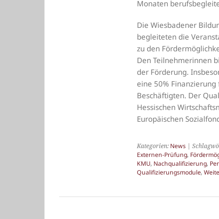
Monaten berufsbegleite
Die Wiesbadener Bildu
begleiteten die Veranst
zu den Fördermöglichke
Den Teilnehmerinnen bi
der Förderung. Insbes
eine 50% Finanzierung f
Beschäftigten. Der Qual
Hessischen Wirtschafts
Europäischen Sozialfond
Kategorien:
News
| Schlagwö
Externen-Prüfung
,
Fördermög
KMU
,
Nachqualifizierung
,
Per
Qualifizierungsmodule
,
Weite