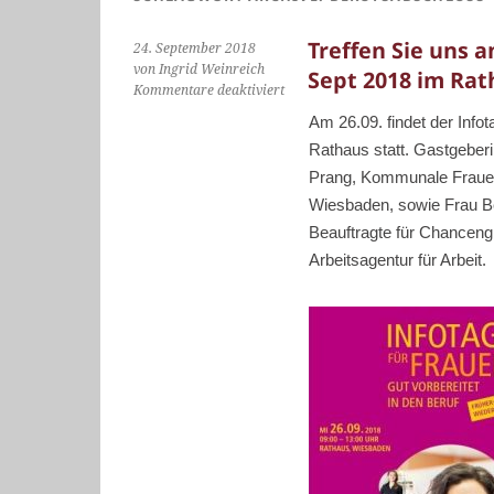
Treffen Sie uns 
24. September 2018
von Ingrid Weinreich
Sept 2018 im Ra
für
Kommentare deaktiviert
Treffen
Am 26.09. findet der Infot
Sie
Rathaus statt. Gastgeber
uns
am
Prang, Kommunale Frauen
Infotag
Wiesbaden, sowie Frau Be
für
Beauftragte für Chanceng
Frauen
am
Arbeitsagentur für Arbeit.
26.
Sept
2018
im
Rathaus
Wiesbaden