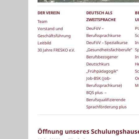
DER VEREIN
DEUTSCH ALS
B
ZWEITSPRACHE
U
Team
DeuFöV –
PU
Vorstand und
Berufssprachkurse
Sc
Geschäftsführung
DeuFöV – Spezialkurse
In
Leitbild
„Gesundheitsfachberufe“
S
30 Jahre FRESKO e.V.
Berufsbezogener
In
Deutschkurs
He
„Frühpädagogik“
Sc
Job-BSK (Job-
Or
Berufssprachkurse)
M
BQS plus –
Berufsqualifizierende
Sprachförderung plus
Öffnung unseres Schulungshaus