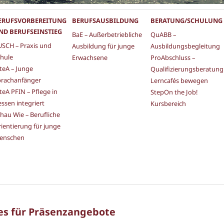
ERUFSVORBEREITUNG
BERUFSAUSBILDUNG
BERATUNG/SCHULUNG
ND BERUFSEINSTIEG
BaE – Außerbetriebliche
QuABB –
SCH – Praxis und
Ausbildung für junge
Ausbildungsbegleitung
hule
Erwachsene
ProAbschluss –
teA – Junge
Qualifizierungsberatung
prachanfänger
Lerncafés bewegen
teA PFIN – Pflege in
StepOn the Job!
ssen integriert
Kursbereich
hau Wie – Berufliche
ientierung für junge
enschen
es für Präsenzangebote