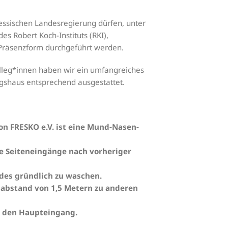
essischen Landesregierung dürfen, unter
s Robert Koch-Instituts (RKI),
 Präsenzform durchgeführt werden.
lleg*innen haben wir ein umfangreiches
gshaus entsprechend ausgestattet.
n FRESKO e.V. ist eine Mund-Nasen-
e Seiteneingänge nach vorheriger
des gründlich zu waschen.
sabstand von 1,5 Metern zu anderen
r den Haupteingang.