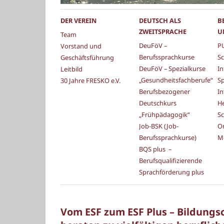
DER VEREIN
DEUTSCH ALS
B
ZWEITSPRACHE
U
Team
DeuFöV –
PU
Vorstand und
Berufssprachkurse
Sc
Geschäftsführung
DeuFöV – Spezialkurse
In
Leitbild
„Gesundheitsfachberufe“
S
30 Jahre FRESKO e.V.
Berufsbezogener
In
Deutschkurs
He
„Frühpädagogik“
Sc
Job-BSK (Job-
Or
Berufssprachkurse)
M
BQS plus –
Berufsqualifizierende
Sprachförderung plus
Vom ESF zum ESF Plus – Bildungs