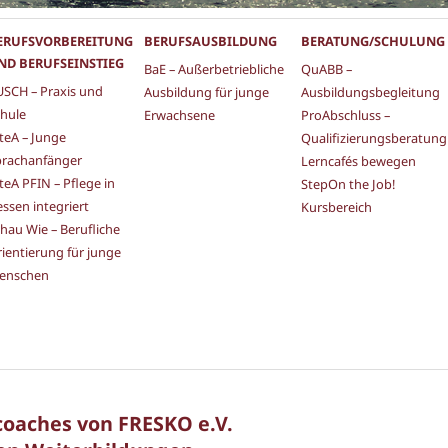
ERUFSVORBEREITUNG
BERUFSAUSBILDUNG
BERATUNG/SCHULUNG
ND BERUFSEINSTIEG
BaE – Außerbetriebliche
QuABB –
SCH – Praxis und
Ausbildung für junge
Ausbildungsbegleitung
hule
Erwachsene
ProAbschluss –
teA – Junge
Qualifizierungsberatung
prachanfänger
Lerncafés bewegen
teA PFIN – Pflege in
StepOn the Job!
ssen integriert
Kursbereich
hau Wie – Berufliche
ientierung für junge
enschen
coaches von FRESKO e.V.