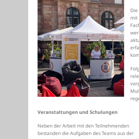
Die
mit
Fach
wer
akt
erf
kom
Fol
rel
vorg
Mul
reg
Veranstaltungen und Schulungen
Neben der Arbeit mit den Teilnehmenden
bestanden die Aufgaben des Teams aus der