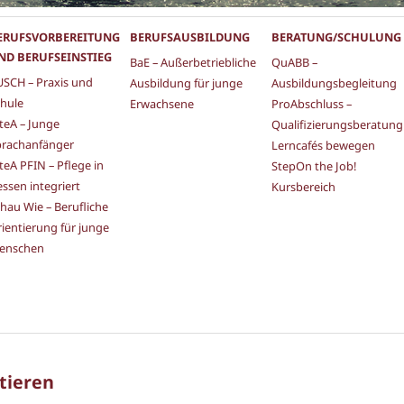
ERUFSVORBEREITUNG
BERUFSAUSBILDUNG
BERATUNG/SCHULUNG
ND BERUFSEINSTIEG
BaE – Außerbetriebliche
QuABB –
SCH – Praxis und
Ausbildung für junge
Ausbildungsbegleitung
hule
Erwachsene
ProAbschluss –
teA – Junge
Qualifizierungsberatung
prachanfänger
Lerncafés bewegen
teA PFIN – Pflege in
StepOn the Job!
ssen integriert
Kursbereich
hau Wie – Berufliche
ientierung für junge
enschen
rtieren