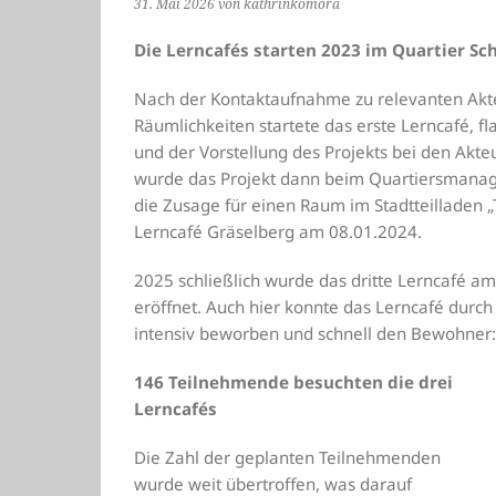
31. Mai 2026
von kathrinkomora
Die Lerncafés starten 2023 im Quartier 
Nach der Kontaktaufnahme zu relevanten Akte
Räumlichkeiten startete das erste Lerncafé, fla
und der Vorstellung des Projekts bei den Akt
wurde das Projekt dann beim Quartiersmanage
die Zusage für einen Raum im Stadtteilladen „T
Lerncafé Gräselberg am 08.01.2024.
2025 schließlich wurde das dritte Lerncafé a
eröffnet. Auch hier konnte das Lerncafé durch
intensiv beworben und schnell den Bewohner
146 Teilnehmende besuchten die drei
Lerncafés
Die Zahl der geplanten Teilnehmenden
wurde weit übertroffen, was darauf