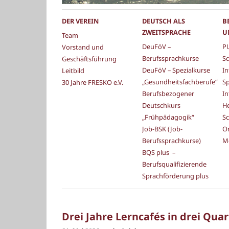
DER VEREIN
DEUTSCH ALS
B
ZWEITSPRACHE
U
Team
DeuFöV –
PU
Vorstand und
Berufssprachkurse
Sc
Geschäftsführung
DeuFöV – Spezialkurse
In
Leitbild
„Gesundheitsfachberufe“
S
30 Jahre FRESKO e.V.
Berufsbezogener
In
Deutschkurs
He
„Frühpädagogik“
Sc
Job-BSK (Job-
Or
Berufssprachkurse)
M
BQS plus –
Berufsqualifizierende
Sprachförderung plus
Drei Jahre Lerncafés in drei Qua