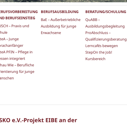
ERUFSVORBEREITUNG
BERUFSAUSBILDUNG
BERATUNG/SCHULUNG
ND BERUFSEINSTIEG
BaE – Außerbetriebliche
QuABB –
SCH – Praxis und
Ausbildung für junge
Ausbildungsbegleitung
hule
Erwachsene
ProAbschluss –
teA – Junge
Qualifizierungsberatung
prachanfänger
Lerncafés bewegen
teA PFIN – Pflege in
StepOn the Job!
ssen integriert
Kursbereich
hau Wie – Berufliche
ientierung für junge
enschen
KO e.V.-Projekt EIBE an der