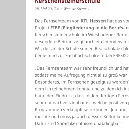
Kerschensteinerschule
28. Mai 2015
von Wencke Strauss
Das Fernsehteam von
RTL Hessen
hat das vo
Projekt
EIBE (Eingliederung in die Berufs- 
Kerschensteinerschule im Wiesbadener Beruf
gesendete Beitrag zeigt auch ein Interview 
W. , der an der Schule seinen Realschulabsch
begleitend zur Fachhochschulreife bei FRESKO 
„Das Fernsehteam war sehr freundlich und hat 
sodass meine Aufregung nicht allzu groß war. 
Besonderes, im Fernsehen gezeigt zu werden“
dem ich teilnehmen konnte und zu dem ich inte
hatte den Eindruck, dass in dem fertigen Fer
sehr gut nachvollziehbar ist, welche positive
Programmen verknüpft sein können. Jemand, d
möchte und muss ja auch dessen Kultur kenne
Dafür sind Sprachkenntnisse unabdingbar.“