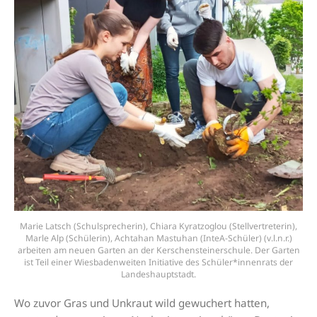
Marie Latsch (Schulsprecherin), Chiara Kyratzoglou (Stellvertreterin),
Marle Alp (Schülerin), Achtahan Mastuhan (InteA-Schüler) (v.l.n.r.)
arbeiten am neuen Garten an der Kerschensteinerschule. Der Garten
ist Teil einer Wiesbadenweiten Initiative des Schüler*innenrats der
Landeshauptstadt.
Wo zuvor Gras und Unkraut wild gewuchert hatten,