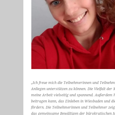
„Ich freue mich die Teilnehmerinnen und Teilnehm
Anliegen unterstützen zu können. Die Vielfalt d
meine Arbeit vielseitig und spannend. Außerdem ha
beitragen kann, das Einleben in Wiesbaden und di
fördern. Die Teilnehmerinnen und Teilnehmer zeig
das gemeinsame Bewältigen der bürokratischen H