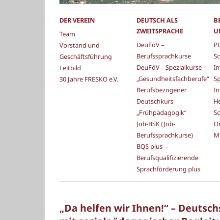
DER VEREIN
DEUTSCH ALS
B
ZWEITSPRACHE
U
Team
DeuFöV –
PU
Vorstand und
Berufssprachkurse
Sc
Geschäftsführung
DeuFöV – Spezialkurse
In
Leitbild
„Gesundheitsfachberufe“
S
30 Jahre FRESKO e.V.
Berufsbezogener
In
Deutschkurs
He
„Frühpädagogik“
Sc
Job-BSK (Job-
Or
Berufssprachkurse)
M
BQS plus –
Berufsqualifizierende
Sprachförderung plus
„Da helfen wir Ihnen!“ – Deutsc