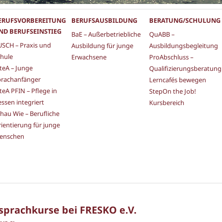
ERUFSVORBEREITUNG
BERUFSAUSBILDUNG
BERATUNG/SCHULUNG
ND BERUFSEINSTIEG
BaE – Außerbetriebliche
QuABB –
SCH – Praxis und
Ausbildung für junge
Ausbildungsbegleitung
hule
Erwachsene
ProAbschluss –
teA – Junge
Qualifizierungsberatung
prachanfänger
Lerncafés bewegen
teA PFIN – Pflege in
StepOn the Job!
ssen integriert
Kursbereich
hau Wie – Berufliche
ientierung für junge
enschen
hsprachkurse bei FRESKO e.V.