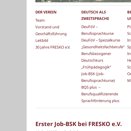
DER VEREIN
DEUTSCH ALS
B
ZWEITSPRACHE
U
Team
DeuFöV –
PU
Vorstand und
Berufssprachkurse
Sc
Geschäftsführung
DeuFöV – Spezialkurse
In
Leitbild
„Gesundheitsfachberufe“
S
30 Jahre FRESKO e.V.
Berufsbezogener
In
Deutschkurs
He
„Frühpädagogik“
Sc
Job-BSK (Job-
Or
Berufssprachkurse)
M
BQS plus –
Berufsqualifizierende
Sprachförderung plus
Erster Job-BSK bei FRESKO e.V.