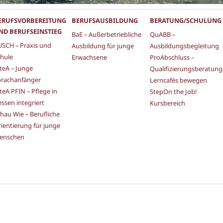
ERUFSVORBEREITUNG
BERUFSAUSBILDUNG
BERATUNG/SCHULUNG
ND BERUFSEINSTIEG
BaE – Außerbetriebliche
QuABB –
SCH – Praxis und
Ausbildung für junge
Ausbildungsbegleitung
hule
Erwachsene
ProAbschluss –
teA – Junge
Qualifizierungsberatung
prachanfänger
Lerncafés bewegen
teA PFIN – Pflege in
StepOn the Job!
ssen integriert
Kursbereich
hau Wie – Berufliche
ientierung für junge
enschen