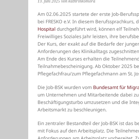
13. Juni 2025
von kathrinkomora
Am 02.06.2025 startete der erste Job-Berufss
bei FRESKO e.V. In diesem Berufssprachkurs, 
Hospital
durchgeführt wird, können elf Teilneh
Freiwilliges Soziales Jahr leisten, ihre beruf
Der Kurs, der exakt auf die Bedarfe der jung
Anforderungen des Klinikalltags zugeschnitten 
Am Ende des Kurses erhalten die Teilnehmende
Teilnahmebescheinigung. Ab Oktober 2025 beg
Pflegefachfrau/zum Pflegefachmann am St. Jos
Die Job-BSK wurden vom
Bundesamt für Migra
um Unternehmen und Mitarbeitende dabei zu 
Beschäftigungsturbo umzusetzen und die Inte
Arbeitsmarkt zu beschleunigen.
Ein zentraler Bestandteil der Job-BSK ist da
mit Fokus auf den Arbeitsplatz. Die Teilnehme
Anforderungen am Arbeitsplatz vorbereitet. Zu